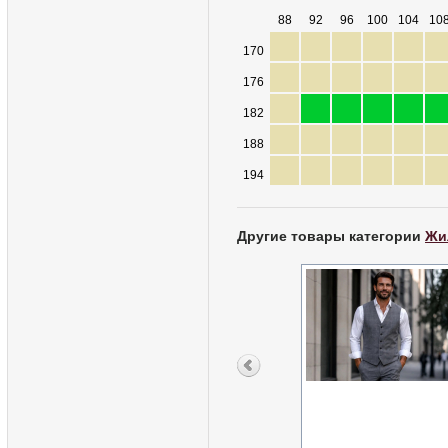
88
92
96
100
104
10
170
176
182
188
194
Другие товары категории
Жи